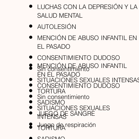
LUCHAS CON LA DEPRESIÓN Y LA
SALUD MENTAL
AUTOLESIÓN
MENCIÓN DE ABUSO INFANTIL EN
EL PASADO
CONSENTIMIENTO DUDOSO
MENCIÓN DE ABUSO INFANTIL
Sin consentimiento
EN EL PASADO
SITUACIONES SEXUALES INTENSA
CONSENTIMIENTO DUDOSO
TORTURA
Sin consentimiento
SADISMO
SITUACIONES SEXUALES
JUEGO DE SANGRE
INTENSAS
Juego de respiración
TORTURA
SADISMO