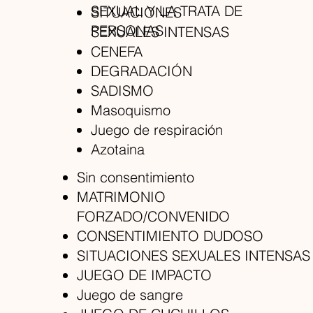
SEXUAL Y LA TRATA DE
SITUACIONES
PERSONAS
SEXUALES INTENSAS
CENEFA
DEGRADACIÓN
SADISMO
Masoquismo
Juego de respiración
Azotaina
Sin consentimiento
MATRIMONIO
FORZADO/CONVENIDO
CONSENTIMIENTO DUDOSO
SITUACIONES SEXUALES INTENSAS
JUEGO DE IMPACTO
Juego de sangre