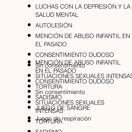
LUCHAS CON LA DEPRESIÓN Y LA
SALUD MENTAL
AUTOLESIÓN
MENCIÓN DE ABUSO INFANTIL EN
EL PASADO
CONSENTIMIENTO DUDOSO
MENCIÓN DE ABUSO INFANTIL
Sin consentimiento
EN EL PASADO
SITUACIONES SEXUALES INTENSA
CONSENTIMIENTO DUDOSO
TORTURA
Sin consentimiento
SADISMO
SITUACIONES SEXUALES
JUEGO DE SANGRE
INTENSAS
Juego de respiración
TORTURA
SADISMO